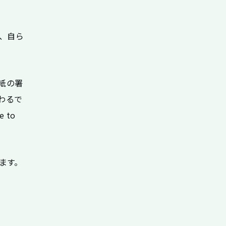
、自ら
は紙の署
伝わるで
 to
ます。