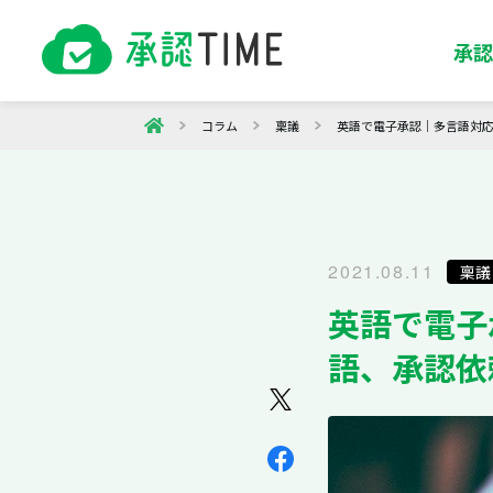
承認
ワークフローシステム「承認TIME」
コラム
稟議
英語で電子承認｜多言語対
2021.08.11
稟議
英語で電子
語、承認依