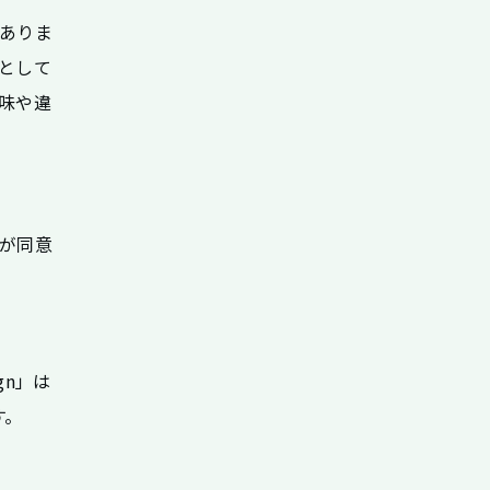
ありま
として
味や違
が同意
gn」は
す。