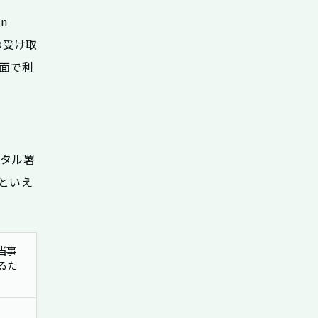
n
便の受け取
面で利
ジタル署
といえ
当事
るた