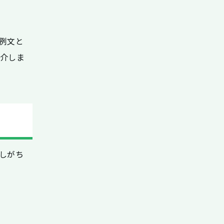
例文と
紹介しま
しがち